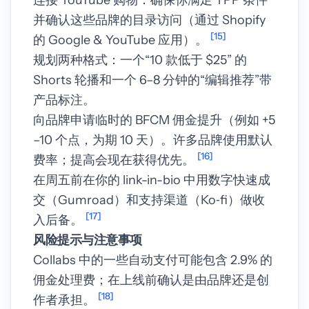
连接 YouTube 购物：确保你满足 YPP 条件
并确认这些品牌的目录访问（通过 Shopify
[15]
的 Google & YouTube 应用）。
规划两种格式：一个“10 款低于 $25” 的
Shorts 轮播和一个 6–8 分钟的“编辑推荐”带
产品标注。
向品牌申请临时的 BFCM 佣金提升（例如 +5
–10 个点，为期 10 天）。许多品牌使用默认
[16]
费率；提高会现在获得优先。
在周五前在你的 link-in-bio 中用数字快速成
交（Gumroad）和支持渠道（Ko‑fi）做收
[17]
入后备。
风险提示与注意事项
Collabs 中的一些自动支付可能包含 2.9% 的
佣金处理费；在上线前确认是由品牌还是创
[18]
作者承担。