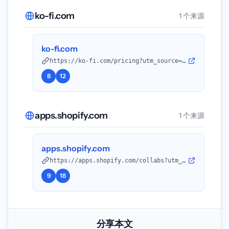
ko-fi.com
1 个来源
ko-fi.com
https://ko-fi.com/pricing?utm_source=openai
8
12
apps.shopify.com
1 个来源
apps.shopify.com
https://apps.shopify.com/collabs?utm_source=openai
9
18
分享本文