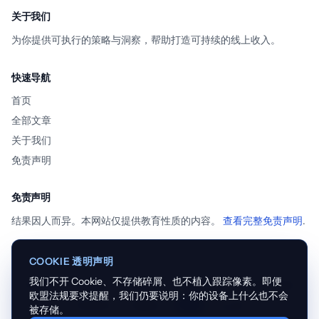
关于我们
为你提供可执行的策略与洞察，帮助打造可持续的线上收入。
快速导航
首页
全部文章
关于我们
免责声明
免责声明
结果因人而异。本网站仅提供教育性质的内容。
查看完整免责声明
.
COOKIE 透明声明
我们不开 Cookie、不存储碎屑、也不植入跟踪像素。即便
English
Español
Français
Português
Nederlands
欧盟法规要求提醒，我们仍要说明：你的设备上什么也不会
Deutsch
Italiano
中文
العربية
被存储。