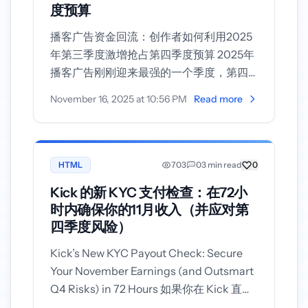
度预算
播客广告资金回流：创作者如何利用2025
年第三季度激增抢占第四季度预算 2025年
播客广告刚刚迎来最强的一个季度，第四
季度的预算仍然开放。如果你在
November 16, 2025 at 10:56 PM
Read more
YouTube、TikTok、Substack 或电子报上
创作内容，现在是快速新增音频收入线的
窗口——使用最新基准、现实的 CPM 和最
新的平台付费政策...
HTML
703
0
3 min read
0
Kick 的新 KYC 支付检查：在72小
时内确保你的11月收入（并应对第
四季度风险）
Kick’s New KYC Payout Check: Secure
Your November Earnings (and Outsmart
Q4 Risks) in 72 Hours 如果你在 Kick 直
播，新的身份验证提示正陆续推送。多位