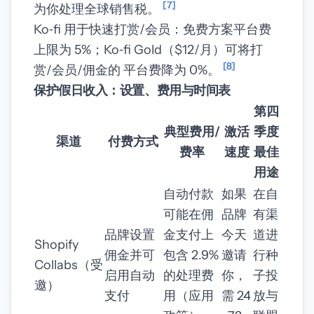
[7]
为你处理全球销售税。
Ko‑fi 用于快速打赏/会员：免费方案平台费
上限为 5%；Ko‑fi Gold（$12/月）可将打
[8]
赏/会员/佣金的 平台费降为 0%。
保护假日收入：设置、费用与时间表
第四
典型费用/
激活
季度
渠道
付费方式
费率
速度
最佳
用途
自动付款
如果
在自
可能在佣
品牌
有渠
品牌设置
金支付上
今天
道进
Shopify
佣金并可
包含 2.9%
邀请
行种
Collabs（受
启用自动
的处理费
你，
子投
邀）
支付
用（应用
需 24
放与