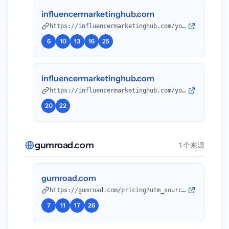
influencermarketinghub.com
https://influencermarketinghub.com/youtube-shopping-affiliate-shorts/?utm_source=openai
6
10
13
16
25
influencermarketinghub.com
https://influencermarketinghub.com/youtube-shopping-affiliate-bfcm-christmas/?utm_source=openai
20
22
gumroad.com
1 个来源
gumroad.com
https://gumroad.com/pricing?utm_source=openai
7
11
17
26