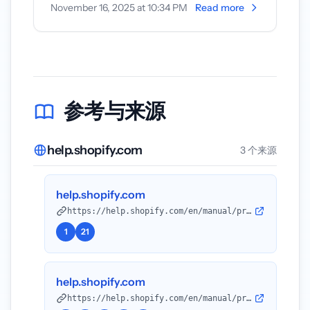
November 16, 2025 at 10:34 PM
Read more
创作者报告称，仪表板内出现横幅，指示
他们需在 202...
参考与来源
help.shopify.com
3 个来源
help.shopify.com
https://help.shopify.com/en/manual/promoting-marketing/collabs/creators/app?utm_source=openai
1
21
help.shopify.com
https://help.shopify.com/en/manual/promoting-marketing/collabs/merchants/migrating-creators?utm_source=openai