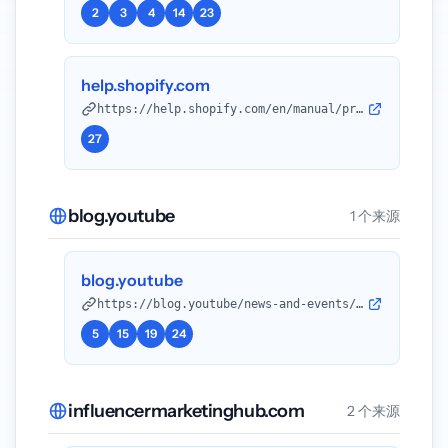
2
3
4
14
23
help.shopify.com
https://help.shopify.com/en/manual/promoting-marketing/collabs/creators?utm_source=openai
27
blog.youtube
1 个来源
blog.youtube
https://blog.youtube/news-and-events/more-ways-for-creators-to-earn-on-youtube/?utm_source=openai
5
15
19
24
influencermarketinghub.com
2 个来源