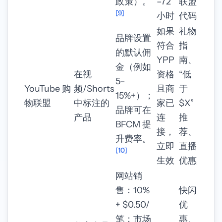
政策）。
–72
联盟
[9]
小时
代码
如果
礼物
品牌设置
符合
指
的默认佣
YPP
南、
金（例如
在视
资格
“低
5–
YouTube 购
频/Shorts
且商
于
15%+）；
物联盟
中标注的
家已
$X”
品牌可在
产品
连
推
BFCM 提
接，
荐、
升费率。
立即
直播
[10]
生效
优惠
网站销
售：10%
快闪
+ $0.50/
优
笔；市场
惠、