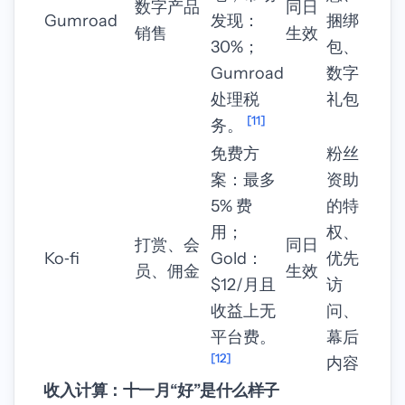
数字产品
同日
Gumroad
发现：
捆绑
销售
生效
30%；
包、
Gumroad
数字
处理税
礼包
[11]
务。
免费方
粉丝
案：最多
资助
5% 费
的特
用；
权、
打赏、会
同日
Ko‑fi
Gold：
优先
员、佣金
生效
$12/月且
访
收益上无
问、
平台费。
幕后
[12]
内容
收入计算：十一月“好”是什么样子