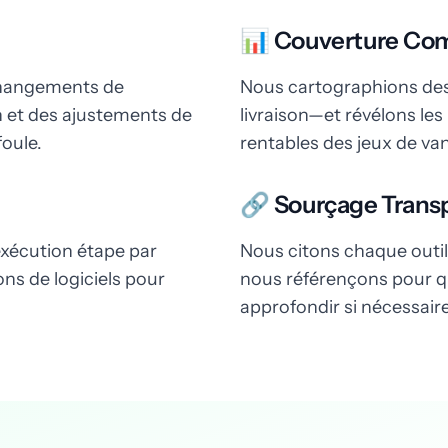
📊 Couverture Co
changements de
Nous cartographions des 
n et des ajustements de
livraison—et révélons le
foule.
rentables des jeux de van
🔗 Sourçage Trans
exécution étape par
Nous citons chaque outi
s de logiciels pour
nous référençons pour que
approfondir si nécessaire