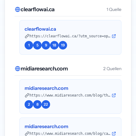
clearflowai.ca
1 Quelle
clearflowai.ca
https://clearflowai.ca/?utm_source=openai
1
5
9
18
19
midiaresearch.com
2 Quellen
midiaresearch.com
https://www.midiaresearch.com/blog/the-price-of-ai-creator-tools-is-on-the-rise-but-will-consumers-pay-for-them?utm_source=openai
2
8
22
midiaresearch.com
https://www.midiaresearch.com/blog/can-ai-creator-tools-live-up-to-their-hype-in-2025?utm_source=openai