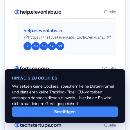
help.elevenlabs.io
1 Quelle
help.elevenlabs.io
https://help.elevenlabs.io/hc/en-us/articles/29298065878929-How-much-does-Conversational-AI-cost?utm_source=openai
7
10
13
17
21
fortune.com
1 Quelle
HINWEIS ZU COOKIES
Wir setzen keine Cookies, speichern keine Datenkrümel
fortune.com
und platzieren keine Tracking-Pixel. EU-Vorgaben
https://fortune.com/2024/09/03/canva-hiking-teams-subscription-prices-ai-features/?utm_source=openai
verlangen dennoch diesen Hinweis – hier ist er: Es wird
14
23
nichts auf deinem Gerät gespeichert.
Bestätigen
techstartups.com
1 Quelle