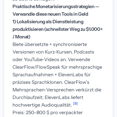
Praktische Monetarisierungsstrategien —
Verwandle diese neuen Tools in Geld
1) Lokalisierung als Dienstleistung
produktisieren (schnellster Weg zu $1.000+
/ Monat)
Biete übersetzte + synchronisierte
Versionen von Kurz‑Kursen, Podcasts
oder YouTube‑Videos an. Verwende
ClearFlow/FlowSpeak für mehrsprachige
Sprachaufnahmen + ElevenLabs für
präzises Sprachklonen. ClearFlow’s
Mehrsprachen‑Versprechen verkürzt die
Durchlaufzeit; ElevenLabs liefert
[9]
hochwertige Audioqualität.
Preis: 250–800 $ pro verpackter