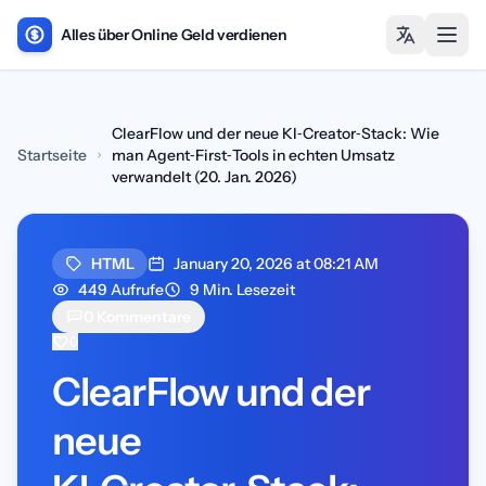
Alles über Online Geld verdienen
Haup
ClearFlow und der neue KI‑Creator‑Stack: Wie
Startseite
man Agent‑First‑Tools in echten Umsatz
verwandelt (20. Jan. 2026)
HTML
January 20, 2026 at 08:21 AM
449 Aufrufe
9 Min. Lesezeit
0 Kommentare
0
ClearFlow und der
neue