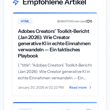
Empfohlene Artikel
HTML
561
0
10 min read
0
Adobes Creators’ Toolkit-Bericht
(Jan 2026): Wie Creator
generative KI in echte Einnahmen
verwandeln — Ein taktisches
Playbook
{ "title": "Adobes Creators’ Toolkit-Bericht
(Jan 2026): Wie Creator generative KI in
echte Einnahmen verwandeln — Ein
taktisches Playbook", "content"...
January 20, 2026 at 02:22 PM
Read more