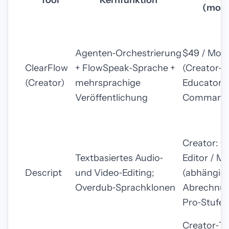
Tool
Kernfunktion
(mona
Agenten‑Orchestrierung
$49 / Mon
ClearFlow
+ FlowSpeak‑Sprache +
(Creator‑Ti
(Creator)
mehrsprachige
Educator $
Veröffentlichung
Command
Creator: ~ 
Textbasiertes Audio‑
Editor / M
Descript
und Video‑Editing;
(abhängig 
Overdub‑Sprachklonen
Abrechnun
Pro‑Stufen
Creator‑Ti