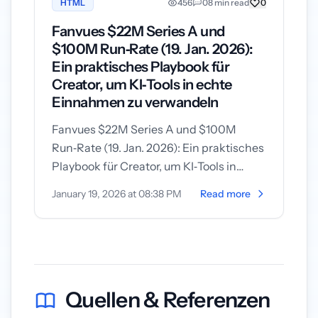
HTML
456
0
8 min read
0
Fanvues $22M Series A und
$100M Run‑Rate (19. Jan. 2026):
Ein praktisches Playbook für
Creator, um KI‑Tools in echte
Einnahmen zu verwandeln
Fanvues $22M Series A und $100M
Run‑Rate (19. Jan. 2026): Ein praktisches
Playbook für Creator, um KI‑Tools in
echte Einnahmen zu verwandeln Am 19.
January 19, 2026 at 08:38 PM
Read more
Ja...
Quellen & Referenzen