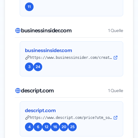
11
businessinsider.com
1 Quelle
businessinsider.com
https://www.businessinsider.com/creator-economy-mergers-acquisition-buyers-publicis-talent-influencer-marketing-2026-1?utm_source=openai
3
24
descript.com
1 Quelle
descript.com
https://www.descript.com/price?utm_source=openai
4
6
12
16
20
25