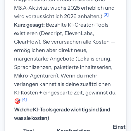
M&A‑Aktivität wuchs 2025 erheblich und
[3]
wird voraussichtlich 2026 anhalten.)
Kurz gesagt:
Bezahlte KI‑Creator‑Tools
existieren (Descript, ElevenLabs,
ClearFlow). Sie verursachen alle Kosten —
ermöglichen aber direkt neue,
margenstarke Angebote (Lokalisierung,
Sprachlizenzen, paketierte Inhaltsserien,
Mikro‑Agenturen). Wenn du mehr
verlangen kannst als deine zusätzlichen
KI‑Kosten + eingesparte Zeit, gewinnst du.
[4]
🎯
Welche KI‑Tools gerade wichtig sind (und
was sie kosten)
Einstie